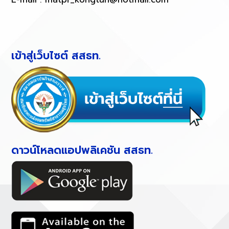
เข้าสู่เว็บไซต์ สสธท.
ดาวน์โหลดแอปพลิเคชัน สสธท.