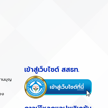
เข้าสู่เว็บไซต์ สสธท.
พานบุญ
ทอง